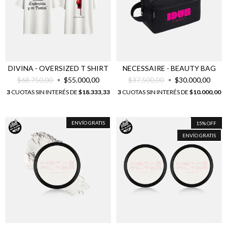
DIVINA - OVERSIZED T SHIRT
NECESSAIRE - BEAUTY BAG
$68.750,00
$55.000,00
$37.500,00
$30.000,00
3
CUOTAS SIN INTERÉS DE
$18.333,33
3
CUOTAS SIN INTERÉS DE
$10.000,00
ENVÍO GRATIS
15
%
OFF
ENVÍO GRATIS