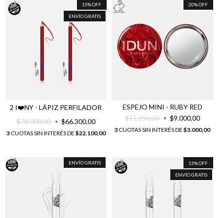
15
%
OFF
20
%
OFF
ENVÍO GRATIS
ESPEJO MINI - RUBY RED
2 I❤️NY - LÁPIZ PERFILADOR
$11.250,00
$9.000,00
$78.000,00
$66.300,00
3
CUOTAS SIN INTERÉS DE
$3.000,00
3
CUOTAS SIN INTERÉS DE
$22.100,00
ENVÍO GRATIS
15
%
OFF
ENVÍO GRATIS