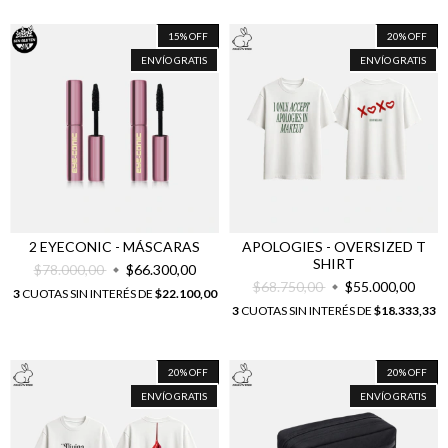
15
%
OFF
20
%
OFF
ENVÍO GRATIS
ENVÍO GRATIS
2 EYECONIC - MÁSCARAS
APOLOGIES - OVERSIZED T
SHIRT
$78.000,00
$66.300,00
$68.750,00
$55.000,00
3
CUOTAS SIN INTERÉS DE
$22.100,00
3
CUOTAS SIN INTERÉS DE
$18.333,33
20
%
OFF
20
%
OFF
ENVÍO GRATIS
ENVÍO GRATIS