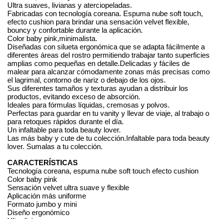
Ultra suaves, livianas y aterciopeladas.
Fabricadas con tecnología coreana. Espuma nube soft touch, 
efecto cushion para brindar una sensación velvet flexible, 
bouncy y confortable durante la aplicación.
Color baby pink,minimalista.
Diseñadas con silueta ergonómica que se adapta fácilmente a 
diferentes áreas del rostro permitiendo trabajar tanto superficies 
amplias como pequeñas en detalle.Delicadas y fáciles de 
malear para alcanzar cómodamente zonas más precisas como 
el lagrimal, contorno de nariz o debajo de los ojos.
Sus diferentes tamaños y texturas ayudan a distribuir los 
productos, evitando exceso de absorción.
Ideales para fórmulas líquidas, cremosas y polvos.
Perfectas para guardar en tu vanity y llevar de viaje, al trabajo o 
para retoques rápidos durante el día.
Un infaltable para toda beauty lover.
Las más baby y cute de tu colección.Infaltable para toda beauty 
lover. Sumalas a tu colección. 
CARACTERÍSTICAS
Tecnología coreana, espuma nube soft touch efecto cushion
Color baby pink
Sensación velvet ultra suave y flexible
Aplicación más uniforme
Formato jumbo y mini
Diseño ergonómico