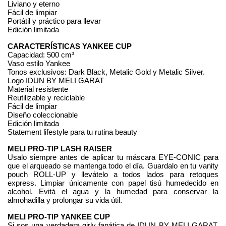
Liviano y eterno
Fácil de limpiar
Portátil y práctico para llevar
Edición limitada
CARACTERÍSTICAS YANKEE CUP
Capacidad: 500 cm³
Vaso estilo Yankee
Tonos exclusivos: Dark Black, Metalic Gold y Metalic Silver.
Logo IDUN BY MELI GARAT
Material resistente
Reutilizable y reciclable
Fácil de limpiar
Diseño coleccionable
Edición limitada
Statement lifestyle para tu rutina beauty
MELI PRO-TIP LASH RAISER
Usalo siempre antes de aplicar tu máscara EYE-CONIC para 
que el arqueado se mantenga todo el día. Guardalo en tu vanity 
pouch ROLL-UP y llevátelo a todos lados para retoques 
express. Limpiar únicamente con papel tisú humedecido en 
alcohol. Evitá el agua y la humedad para conservar la 
almohadilla y prolongar su vida útil.
MELI PRO-TIP YANKEE CUP
Si sos una verdadera girly fanática de IDUN BY MELI GARAT, 