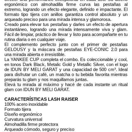
ergonómico con almohadilla firme curva las pestañas al 
extremo, logrando un efecto elegante, definido e impactante. El 
formato tipo tijera con anillos garantiza control absoluto y un 
arqueado preciso para una mirada intensa y glamorosa.
Creado para elevar tus pestañas y darles un efecto de apertura 
instantáneo, logrando una mirada intensamente viva y glam. 
Fácil de limpiar, práctico de llevar y listo para acompañarte en tu 
rutina diaria o en cualquier viaje.
El complemento perfecto junto con el primer de pestañas 
GELOUSY y la máscara de pestañas EYE-CONIC 2.0 para 
una mirada abierta e irresistible.
La YANKEE CUP completa el combo. Es coleccionable y cool, 
en tonos Dark Black, Metalic Gold y Metallic Silver, con el logo 
de IDUN BY MELI GARAT y una capacidad de 500 cm³. Ideal 
para disfrutar un café, un matcha o tu bebida favorita mientras 
preparás tu glam y nos maquillamos juntas.
Elevá tu mirada al máximo y hacé de cada instante un ritual 
glam con IDUN BY MELI GARAT.
CARACTERÍSTICAS LASH RAISER
100% acero inoxidable
Formato tijera
Diseño ergonómico
Curvatura universal
Almohadilla firme protectora
Arqueado cómodo, seguro y preciso