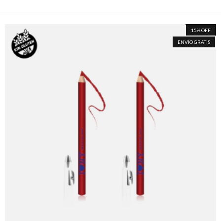
15
%
OFF
ENVÍO GRATIS