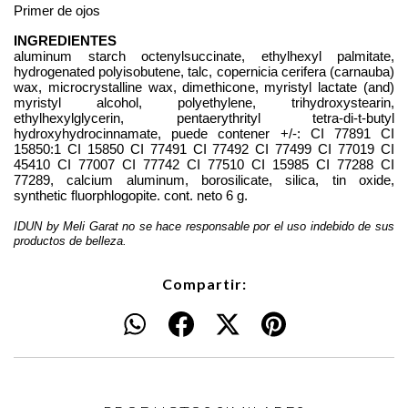
Primer de ojos
INGREDIENTES
aluminum starch octenylsuccinate, ethylhexyl palmitate, 
hydrogenated polyisobutene, talc, copernicia cerifera (carnauba) 
wax, microcrystalline wax, dimethicone, myristyl lactate (and) 
myristyl alcohol, polyethylene, trihydroxystearin, 
ethylhexylglycerin, pentaerythrityl tetra-di-t-butyl 
hydroxyhydrocinnamate, puede contener +/-: CI 77891 CI 
15850:1 CI 15850 CI 77491 CI 77492 CI 77499 CI 77019 CI 
45410 CI 77007 CI 77742 CI 77510 CI 15985 CI 77288 CI 
77289, calcium aluminum, borosilicate, silica, tin oxide, 
synthetic fluorphlogopite. cont. neto 6 g.
IDUN by Meli Garat no se hace responsable por el uso indebido de sus 
productos de belleza.
Compartir: